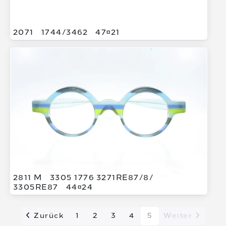
2071
1744/
3462
4721
2811 M
3305 1776 3271RE87/
8/
3305RE87
4424
Zurück
1
2
3
4
5
Weiter