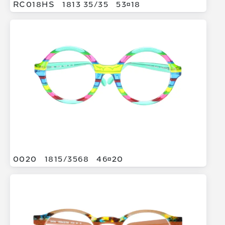
RC018HS
1813 35/
35
5318
0020
1815/
3568
4620