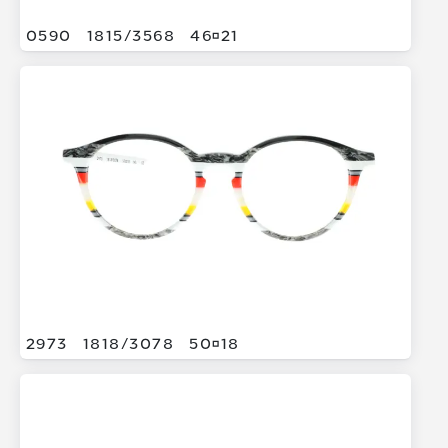
0590
1815/
3568
4621
2973
1818/
3078
5018