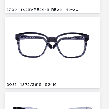
2709
1855VRE26/
51RE26
4920
0031
1875/
3615
5216