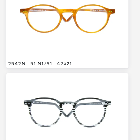
2542N
51 N1/
51
4721