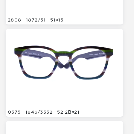
2808
1872/
51
5115
0575
1846/
3552
52 2B21