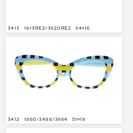
3413
1813RE2/
3620RE2
5416
3412
1860/
3488/
3664
5118