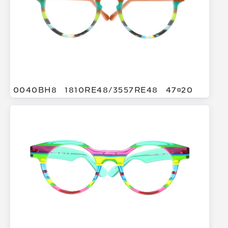
0040BH8
1810RE48/
3557RE48
4720