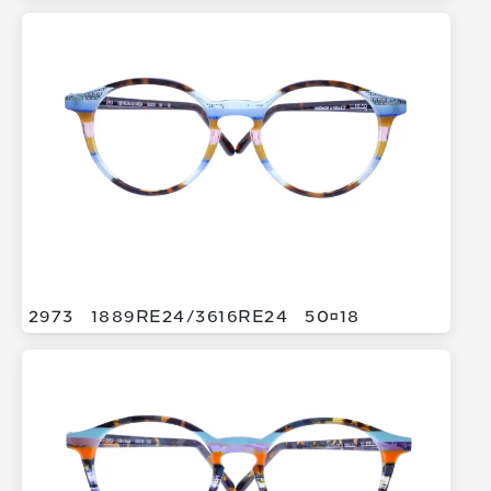
2973
1889RE24/
3616RE24
5018