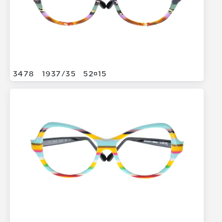
3478
1937/
35
5215