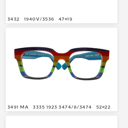
3432
1940V/
3536
4719
3491 MA
3335 1923 3474/
8/
3474
5222