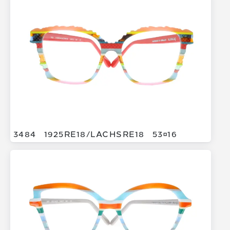
3484
1925RE18/
LACHSRE18
5316