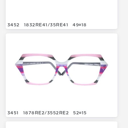
3452
1832RE41/
35RE41
4918
3451
1878RE2/
3552RE2
5215