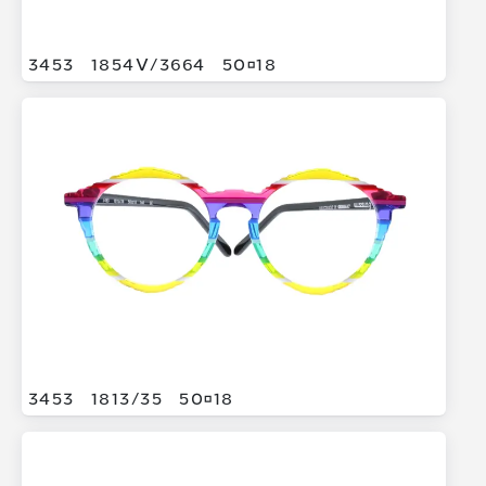
3453
1854V/
3664
5018
3453
1813/
35
5018