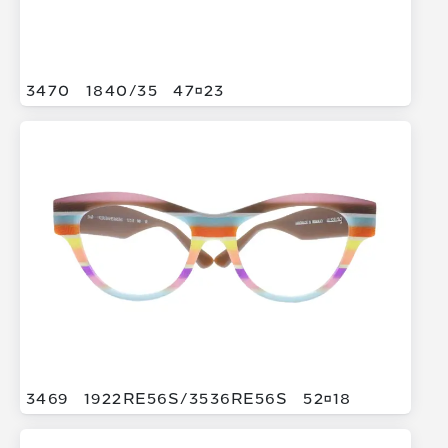
3470
1840/
35
4723
3469
1922RE56S/
3536RE56S
5218