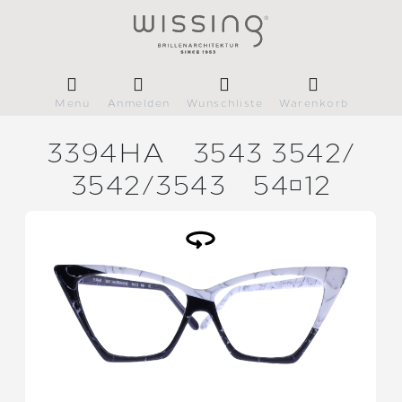
Menü
Anmelden
Wunschliste
Warenkorb
3394HA
3543 3542/
3542/
3543
5412