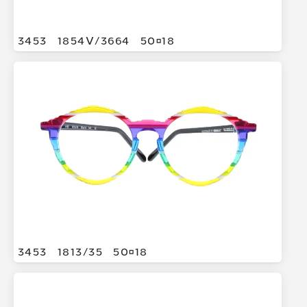
3453
1854V/
3664
5018
3453
1813/
35
5018