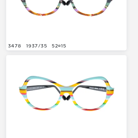
3478
1937/
35
5215