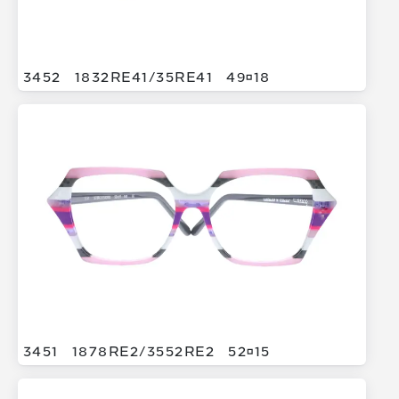
3452
1832RE41/
35RE41
4918
3451
1878RE2/
3552RE2
5215