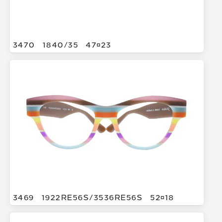
3470
1840/
35
4723
3469
1922RE56S/
3536RE56S
5218