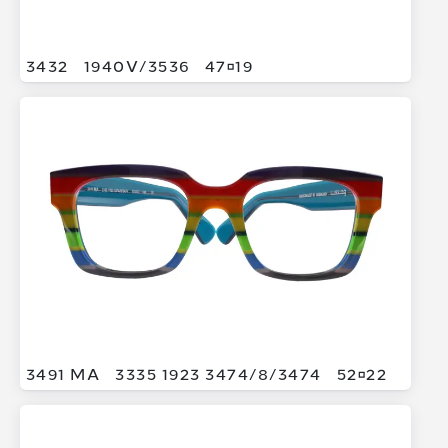
3432
1940V/
3536
4719
3491 MA
3335 1923 3474/
8/
3474
5222