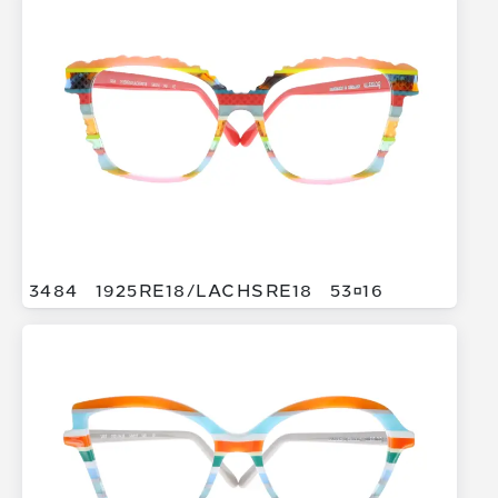
3484
1925RE18/
LACHSRE18
5316