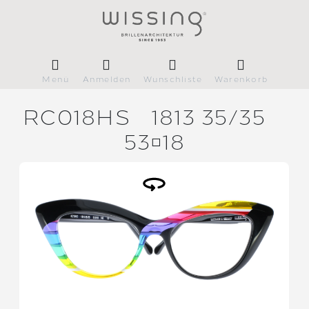
Menü
Anmelden
Wunschliste
Warenkorb
RC018HS
1813 35/
35
5318