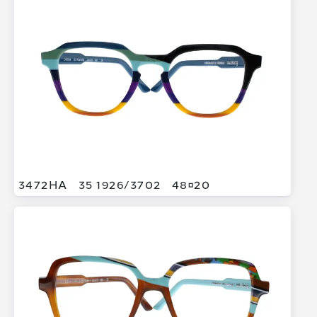
3472HA
35 1926/
3702
4820