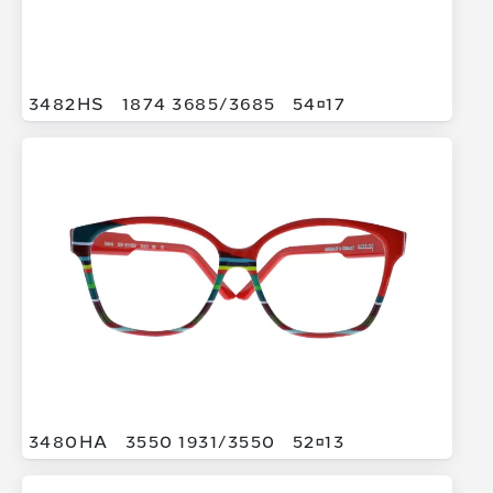
3482HS
1874 3685/
3685
5417
3480HA
3550 1931/
3550
5213