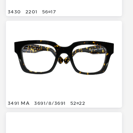
3430
2201
5617
3491 MA
3691/
8/
3691
5222