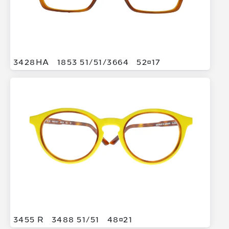
3428HA
1853 51/
51/
3664
5217
3455 R
3488 51/
51
4821