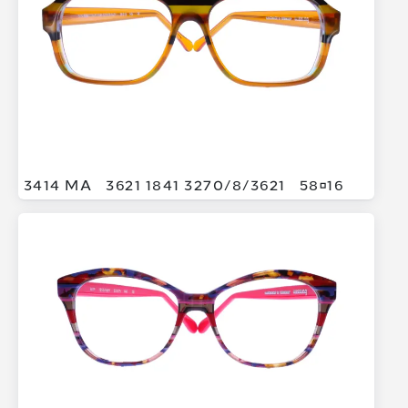
3414 MA
3621 1841 3270/
8/
3621
5816