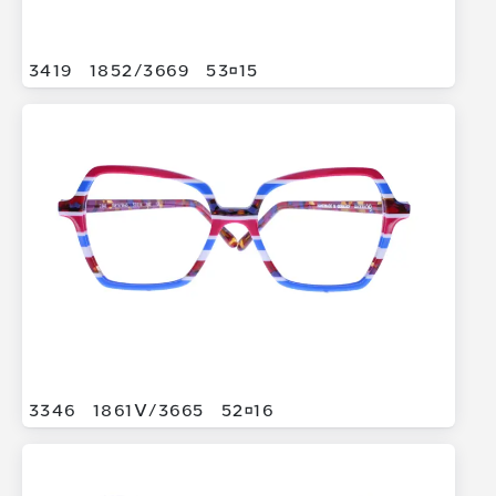
3419
1852/
3669
5315
3346
1861V/
3665
5216