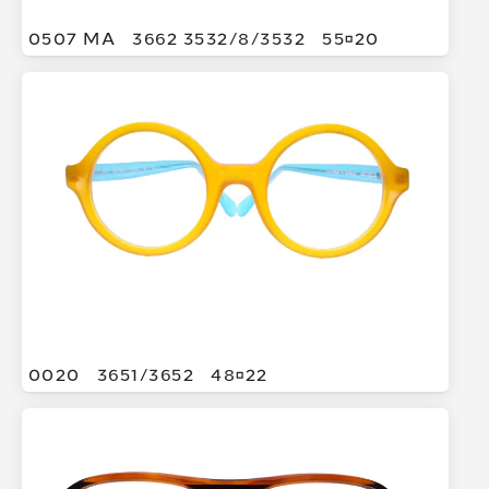
0507 MA
3662 3532/
8/
3532
5520
0020
3651/
3652
4822