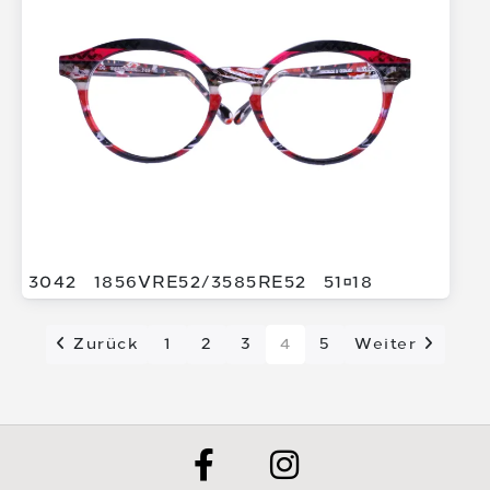
3042
1856VRE52/
3585RE52
5118
Zurück
1
2
3
4
5
Weiter