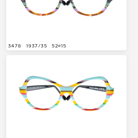
3478
1937/
35
5215