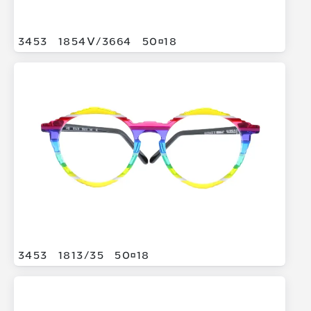
3453
1854V/
3664
5018
3453
1813/
35
5018