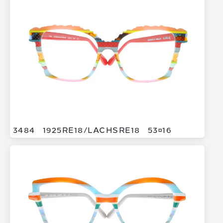
3484
1925RE18/
LACHSRE18
5316