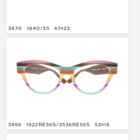
3470
1840/
35
4723
3469
1922RE56S/
3536RE56S
5218