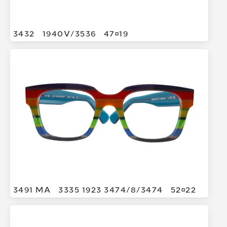
3432
1940V/
3536
4719
3491 MA
3335 1923 3474/
8/
3474
5222