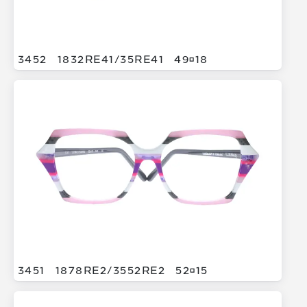
3452
1832RE41/
35RE41
4918
3451
1878RE2/
3552RE2
5215