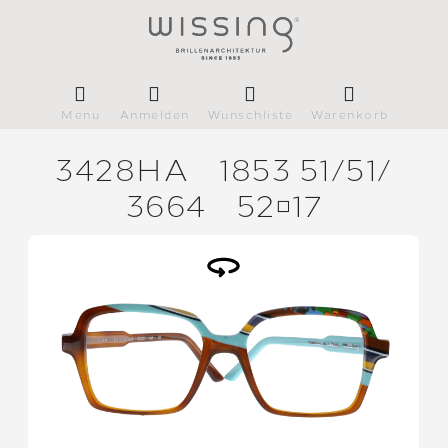
Menü
Anmelden
Wunschliste
Warenkorb
3428HA
1853 51/
51/
3664
5217