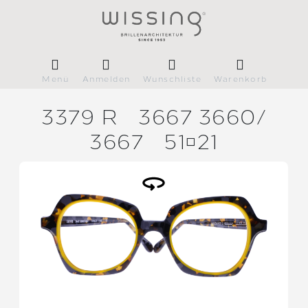
Menü
Anmelden
Wunschliste
Warenkorb
3379 R
3667 3660/
3667
5121