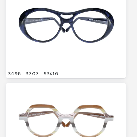
3496
3707
5316