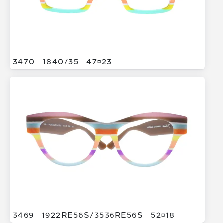
3470
1840/
35
4723
3469
1922RE56S/
3536RE56S
5218