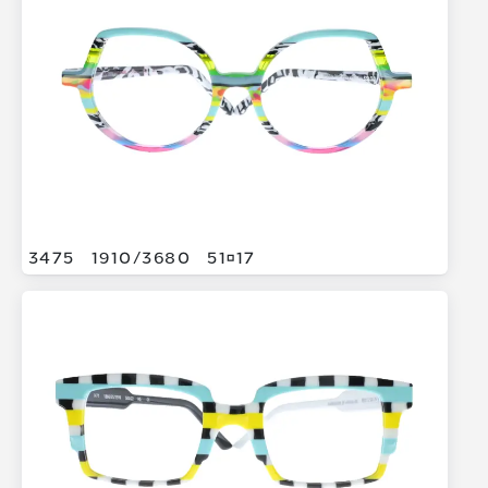
3475
1910/
3680
5117