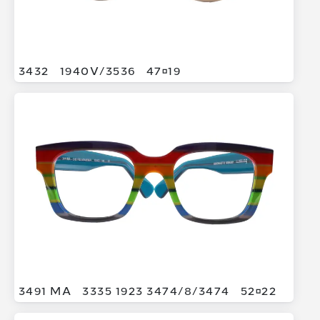
3432
1940V/
3536
4719
3491 MA
3335 1923 3474/
8/
3474
5222