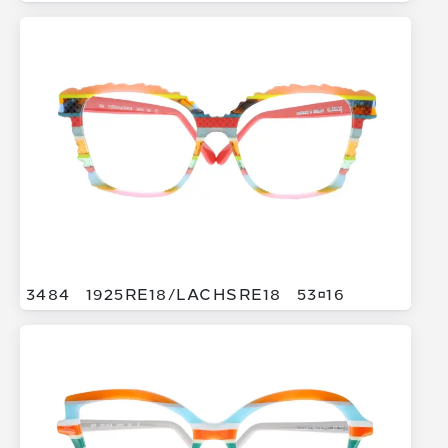
3484
1925RE18/
LACHSRE18
5316