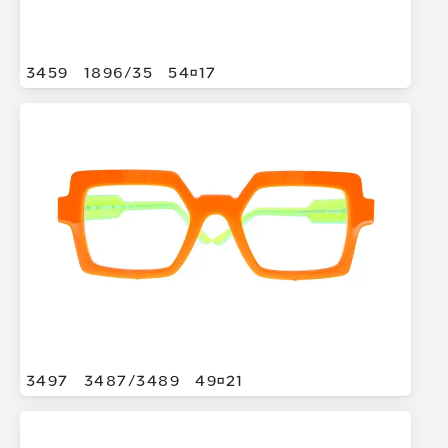
3459
1896/
35
5417
3497
3487/
3489
4921