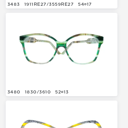
3483
1911RE27/
3559RE27
5417
3480
1830/
3610
5213