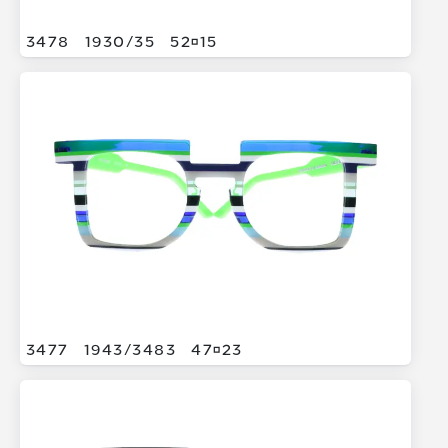
3478
1930/
35
5215
3477
1943/
3483
4723