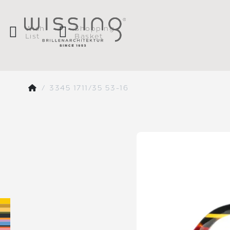
Wish
Shopping
List
Basket
3345 1711/35 53-16