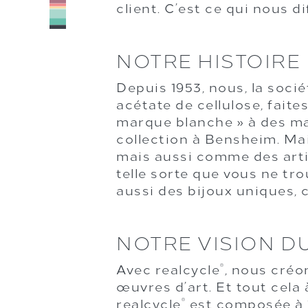
client. C’est ce qui nous 
NOTRE HISTOIRE
Depuis 1953, nous, la soci
acétate de cellulose, faite
marque blanche » à des ma
collection à Bensheim. M
mais aussi comme des arti
telle sorte que vous ne t
aussi des bijoux uniques,
NOTRE VISION D
Avec realcycle
, nous créo
®
œuvres d’art. Et tout cela
realcycle
est composée à 1
®