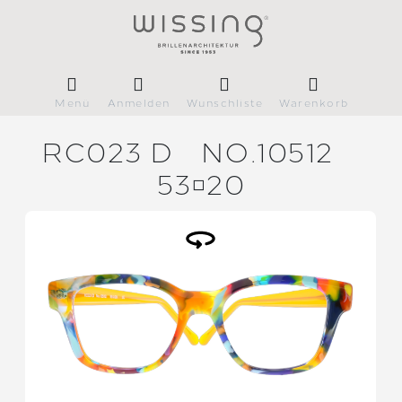
Menü
Anmelden
Wunschliste
Warenkorb
RC023 D
NO.10512
5320