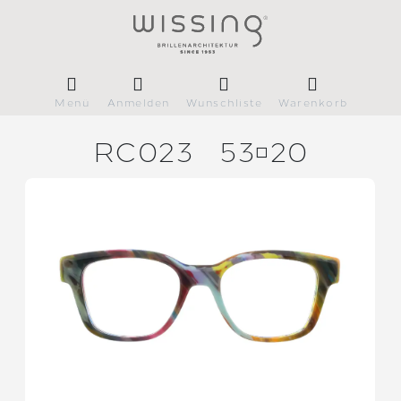
Menü
Anmelden
Wunschliste
Warenkorb
RC023
5320