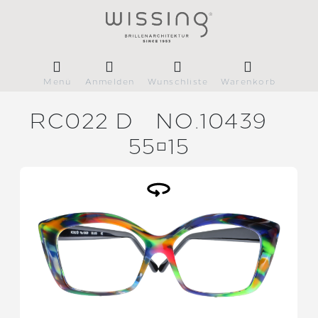
Menü
Anmelden
Wunschliste
Warenkorb
RC022 D
NO.10439
5515