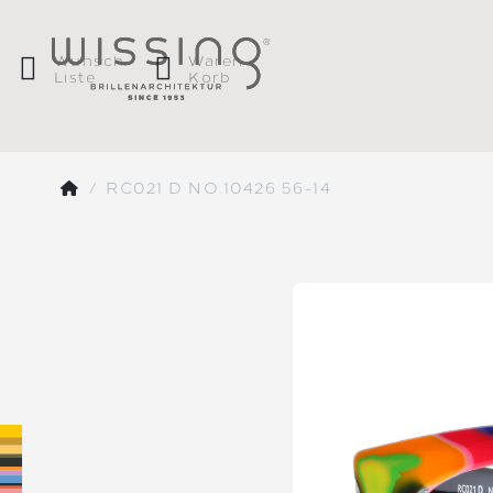
Wunsch
Waren
Liste
Korb
RC021 D NO.10426 56-14