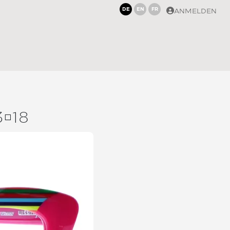
DE
EN
FR
ANMELDEN
318