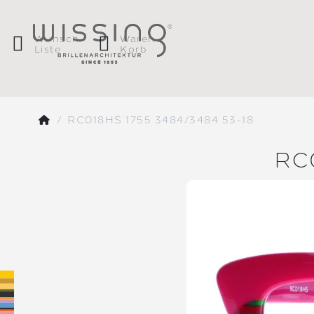
Wunsch
Waren
Liste
Korb
RC018HS 1755 3484/3484 53-18
RC