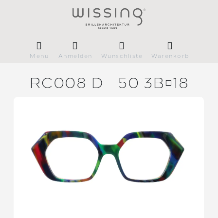
Menü
Anmelden
Wunschliste
Warenkorb
RC008 D
50 3B18