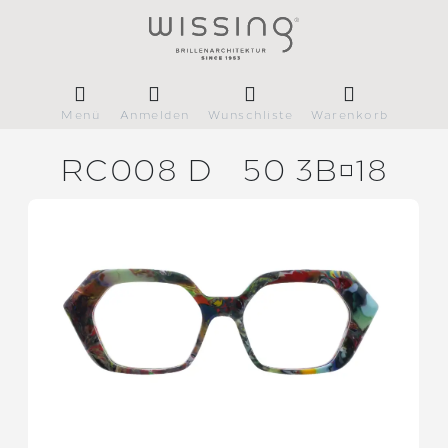
Menü
Anmelden
Wunschliste
Warenkorb
RC008 D
50 3B18