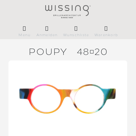
Menü
Anmelden
Wunschliste
Warenkorb
POUPY
4820