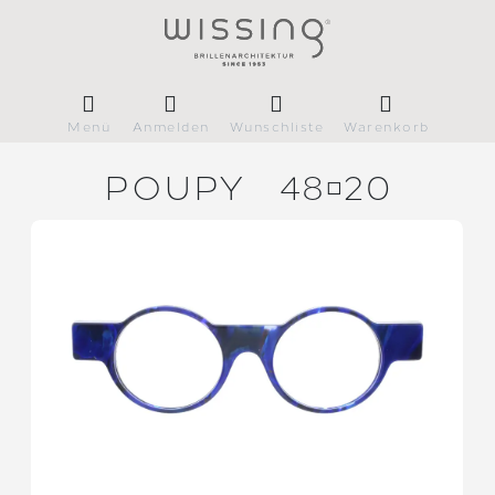
Menü
Anmelden
Wunschliste
Warenkorb
POUPY
4820