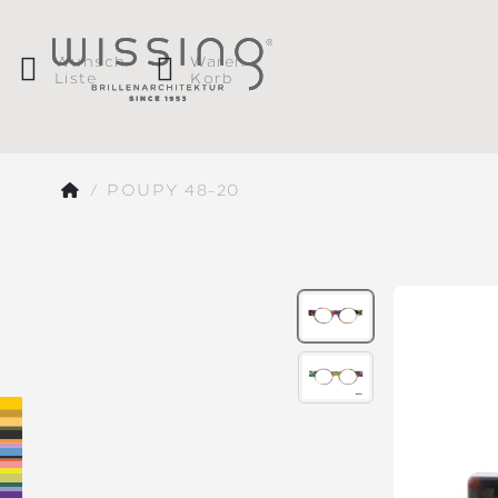
Wunsch
Waren
Liste
Korb
POUPY 48-20