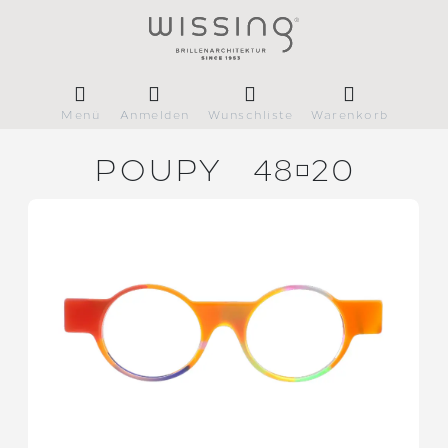
Menü
Anmelden
Wunschliste
Warenkorb
POUPY
4820