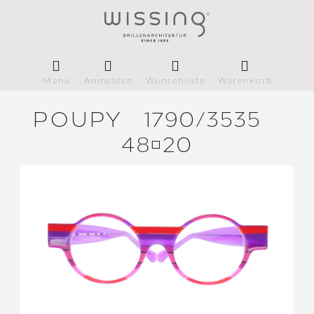
Menü
Anmelden
Wunschliste
Warenkorb
POUPY
1790/
3535
4820