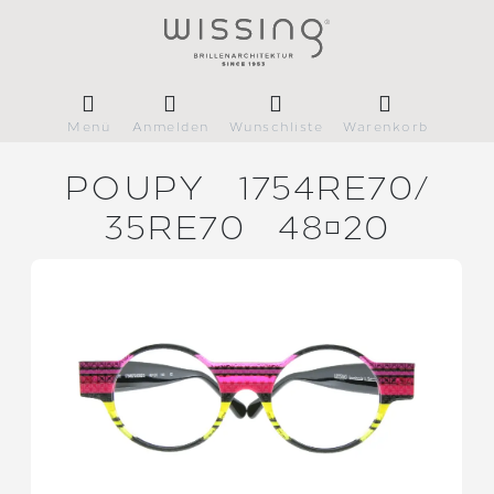
Menü
Anmelden
Wunschliste
Warenkorb
POUPY
1754RE70/
35RE70
4820