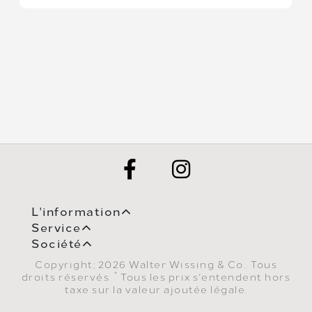
L'information
Service
Société
Copyright; 2026 Walter Wissing & Co.. Tous
*
droits réservés.
Tous les prix s'entendent hors
taxe sur la valeur ajoutée légale.