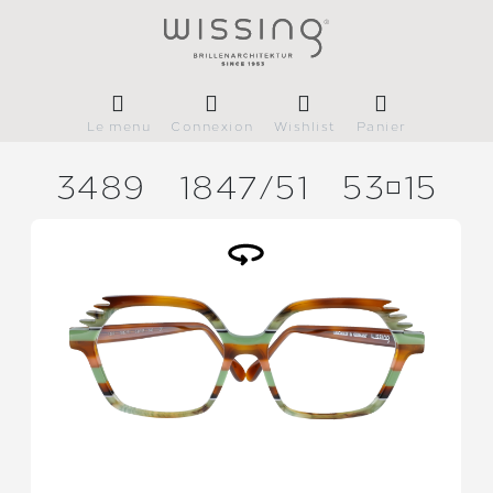
Le menu
Connexion
Wishlist
Panier
3489
1847/
51
5315