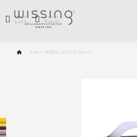
Wish
Achats
Liste
Panier
3457 1888S/3555S 54-16