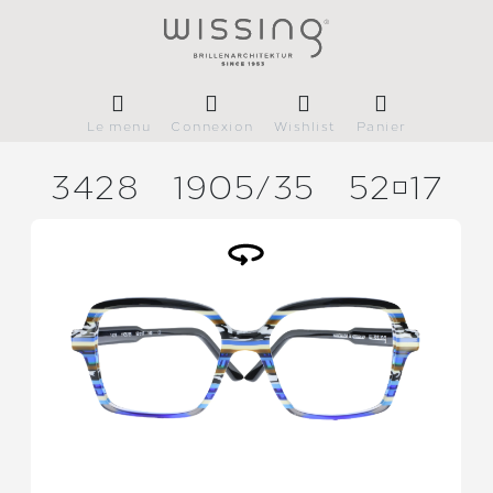
Le menu
Connexion
Wishlist
Panier
3428
1905/
35
5217