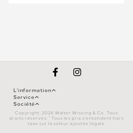
L'information
Service
Société
Copyright; 2026 Walter Wissing & Co.. Tous
*
droits réservés.
Tous les prix s'entendent hors
taxe sur la valeur ajoutée légale.