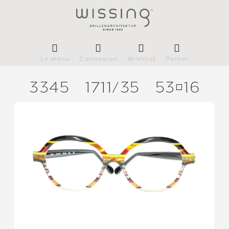
Le menu
Connexion
Wishlist
Panier
3345
1711/
35
5316