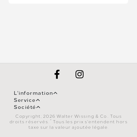
L'information
Service
Société
Copyright; 2026 Walter Wissing & Co.. Tous
*
droits réservés.
Tous les prix s'entendent hors
taxe sur la valeur ajoutée légale.