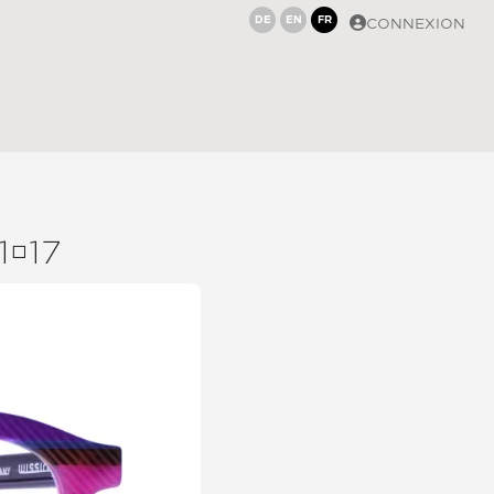
DE
EN
FR
CONNEXION
117