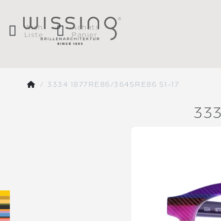
Wish
Achats
Liste
Panier
3334 1877RE86/3645RE86 51-17
33