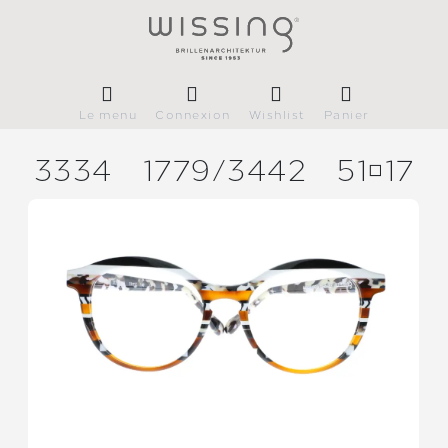
Le menu
Connexion
Wishlist
Panier
3334
1779/
3442
5117