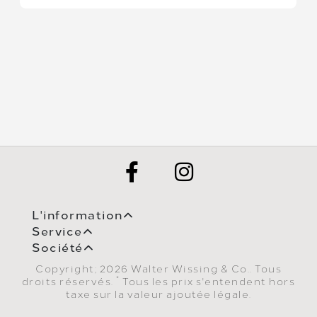
L'information
Service
Société
Copyright; 2026 Walter Wissing & Co.. Tous
*
droits réservés.
Tous les prix s'entendent hors
taxe sur la valeur ajoutée légale.