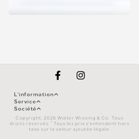
L'information
Service
Société
Copyright; 2026 Walter Wissing & Co.. Tous
*
droits réservés.
Tous les prix s'entendent hors
taxe sur la valeur ajoutée légale.