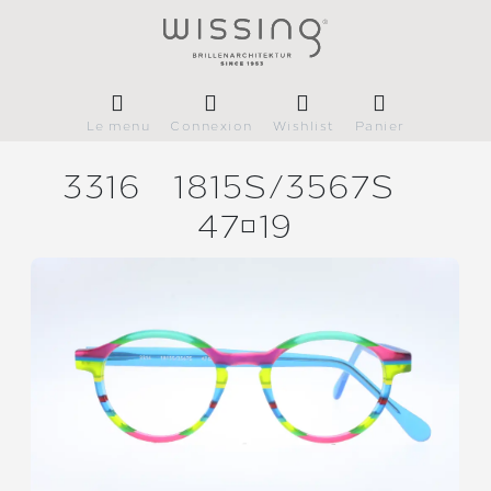
Le menu
Connexion
Wishlist
Panier
3316
1815S/
3567S
4719