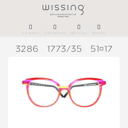
Le menu
Connexion
Wishlist
Panier
3286
1773/
35
5117