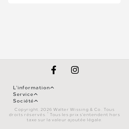
L'information
Service
Société
Copyright; 2026 Walter Wissing & Co.. Tous
*
droits réservés.
Tous les prix s'entendent hors
taxe sur la valeur ajoutée légale.