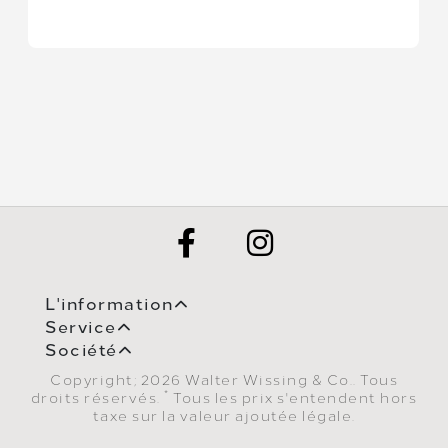
L'information
Service
Société
Copyright; 2026 Walter Wissing & Co.. Tous
*
droits réservés.
Tous les prix s'entendent hors
taxe sur la valeur ajoutée légale.