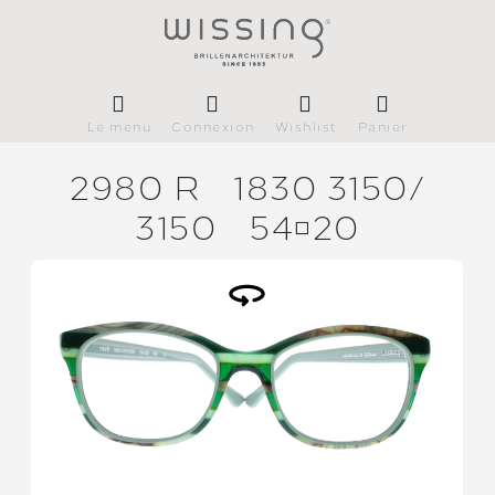
Le menu
Connexion
Wishlist
Panier
2980 R
1830 3150/
3150
5420