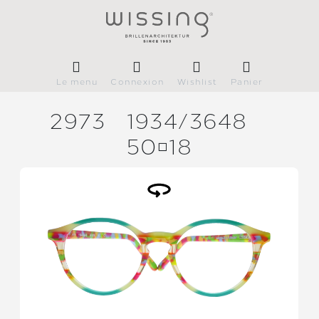
Le menu
Connexion
Wishlist
Panier
2973
1934/
3648
5018