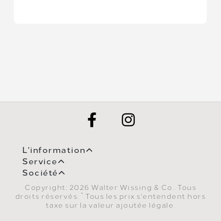
L'information
Service
Société
Copyright; 2026 Walter Wissing & Co.. Tous
*
droits réservés.
Tous les prix s'entendent hors
taxe sur la valeur ajoutée légale.