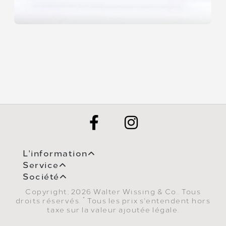
L'information
Service
Société
Copyright; 2026 Walter Wissing & Co.. Tous
*
droits réservés.
Tous les prix s'entendent hors
taxe sur la valeur ajoutée légale.