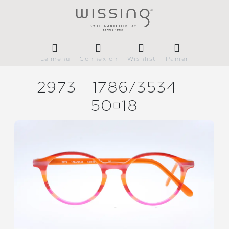
Le menu
Connexion
Wishlist
Panier
2973
1786/
3534
5018