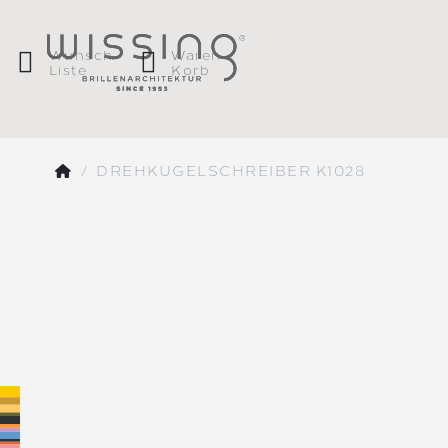
Wunsch
Waren
Liste
Korb
DREHKUGELSCHREIBER K1028