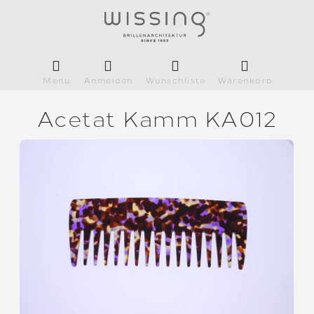
Menü
Anmelden
Wunschliste
Warenkorb
Acetat Kamm KA012