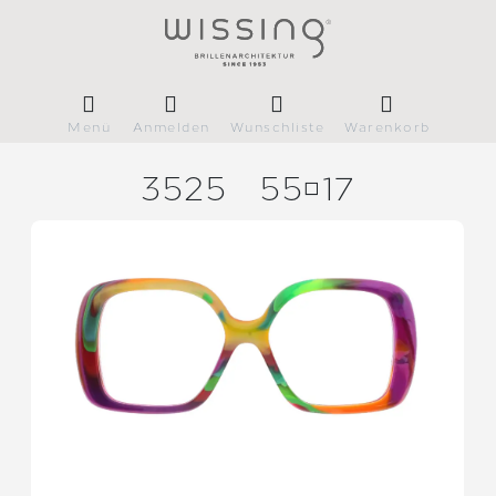
Menü
Anmelden
Wunschliste
Warenkorb
3525
5517