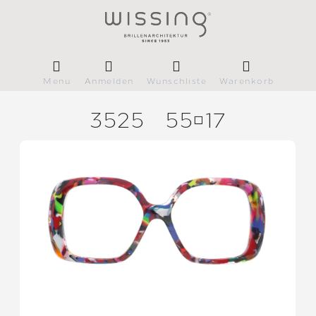
Menü
Anmelden
Wunschliste
Warenkorb
3525
5517