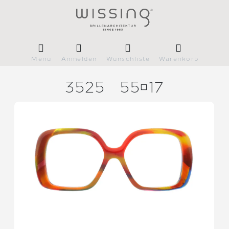
Menü
Anmelden
Wunschliste
Warenkorb
3525
5517