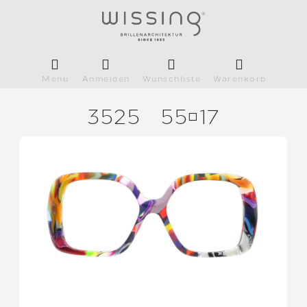
Menü
Anmelden
Wunschliste
Warenkorb
3525
5517