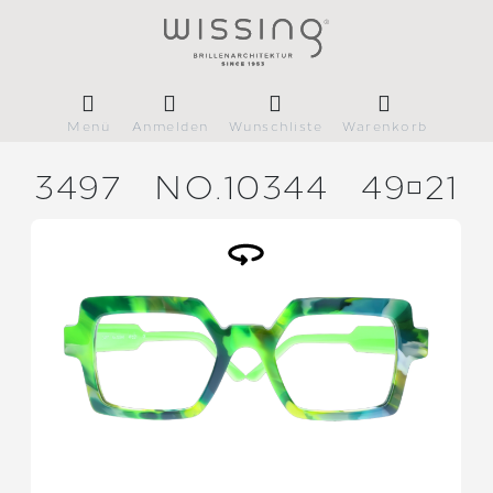
Menü
Anmelden
Wunschliste
Warenkorb
3497
NO.10344
4921