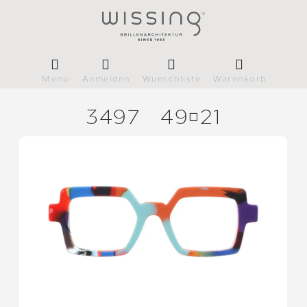
Menü
Anmelden
Wunschliste
Warenkorb
3497
4921