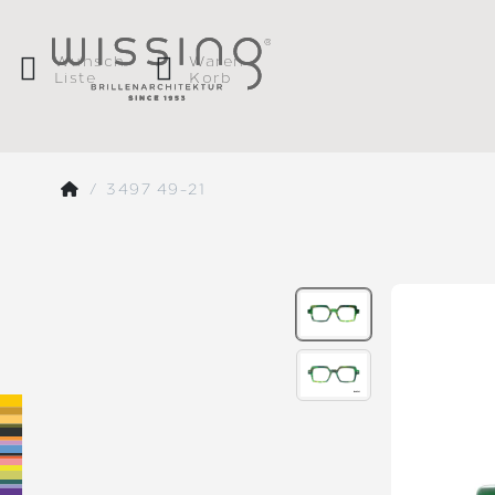
Wunsch
Waren
Liste
Korb
3497 49-21