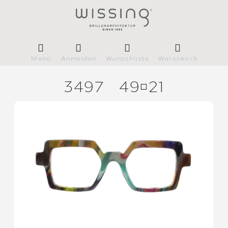
Menü
Anmelden
Wunschliste
Warenkorb
3497
4921