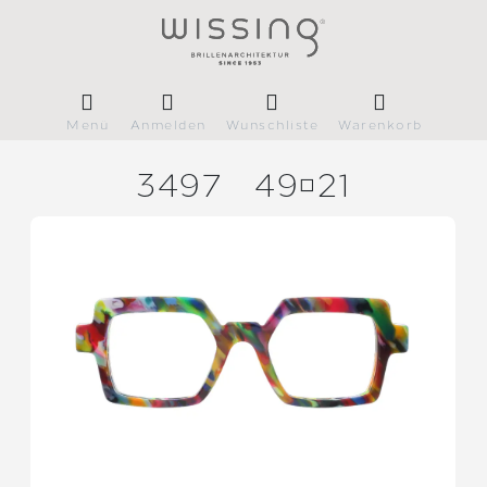
Menü
Anmelden
Wunschliste
Warenkorb
3497
4921