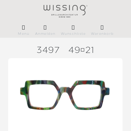
Menü
Anmelden
Wunschliste
Warenkorb
3497
4921