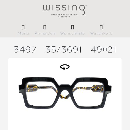
Menü
Anmelden
Wunschliste
Warenkorb
3497
35/
3691
4921