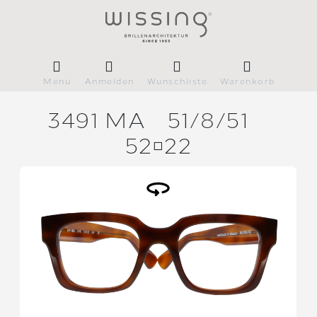
Menü
Anmelden
Wunschliste
Warenkorb
3491 MA
51/
8/
51
5222